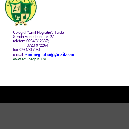
Colegiul ”Emil Negrutiu”, Turda
Strada Agriculturii, nr. 27
telefon: 0264/312637;
0728 972264
fax:0264/317051
emilnegrutiu@gmail.com
e-mail:
www.emilnegrutiu.ro