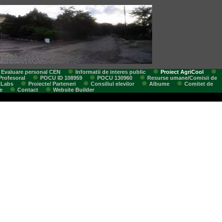
Evaluare personal CEN
Informatii de interes public
Proiect AgriCool
Profesoral
POCU ID 108959
POCU 130960
Resurse umane/Comisii de
tLabs
Proiecte/ Parteneri
Consiliul elevilor
Albume
Comitet de
e
Contact
Website Builder