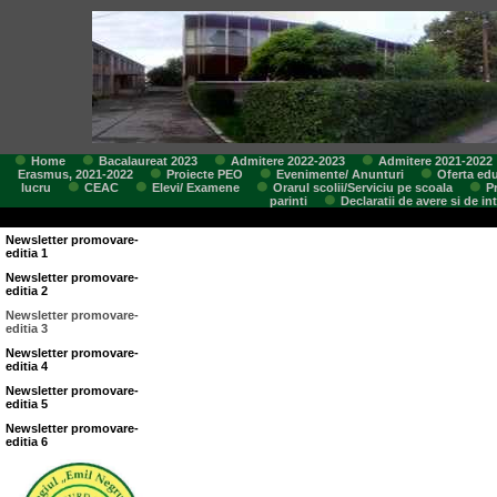
Home
Bacalaureat 2023
Admitere 2022-2023
Admitere 2021-2022
Erasmus, 2021-2022
Proiecte PEO
Evenimente/ Anunturi
Oferta edu
lucru
CEAC
Elevi/ Examene
Orarul scolii/Serviciu pe scoala
P
parinti
Declaratii de avere si de in
Newsletter promovare-
editia 1
Newsletter promovare-
editia 2
Newsletter promovare-
editia 3
Newsletter promovare-
editia 4
Newsletter promovare-
editia 5
Newsletter promovare-
editia 6