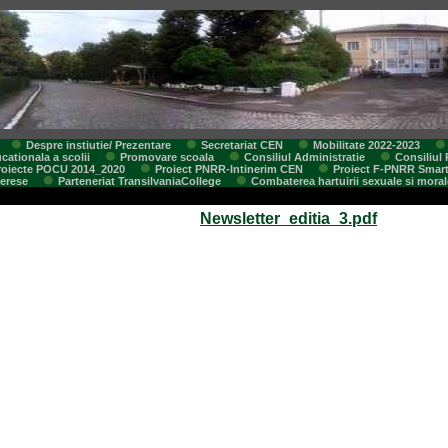
Despre instiutie/ Prezentare
Secretariat CEN
Mobilitate 2022-2023
cationala a scolii
Promovare scoala
Consiliul Administratie
Consiliul 
roiecte POCU 2014_2020
Proiect PNRR-Intinerim CEN
Proiect F-PNRR Smar
terese
Parteneriat TransilvaniaCollege
Combaterea hartuirii sexuale si moral
Newsletter_editia_3.pdf