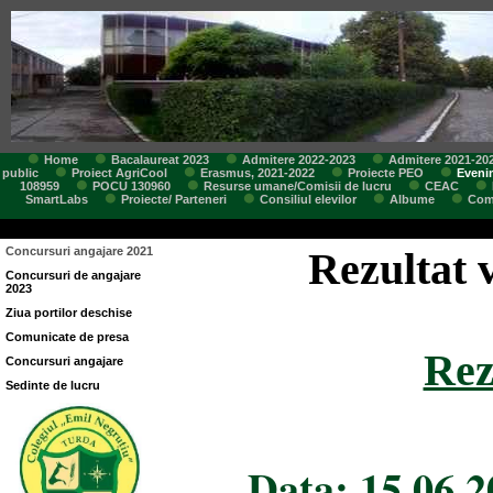
Home
Bacalaureat 2023
Admitere 2022-2023
Admitere 2021-20
public
Proiect AgriCool
Erasmus, 2021-2022
Proiecte PEO
Eveni
108959
POCU 130960
Resurse umane/Comisii de lucru
CEAC
SmartLabs
Proiecte/ Parteneri
Consiliul elevilor
Albume
Comi
Concursuri angajare 2021
Rezultat v
Concursuri de angajare
2023
Ziua portilor deschise
Comunicate de presa
Rez
Concursuri angajare
Sedinte de lucru
Data: 15.06.2