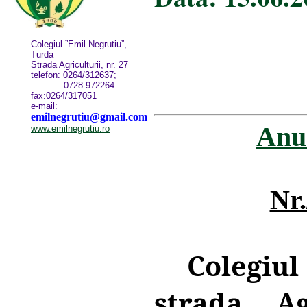
Colegiul ”Emil Negrutiu”,
Turda
Strada Agriculturii, nr. 27
telefon: 0264/312637;
0728 972264
fax:0264/317051
e-mail:
emilnegrutiu@gmail.com
Anun
www.emilnegrutiu.ro
Nr.
Colegiu
strada Ag