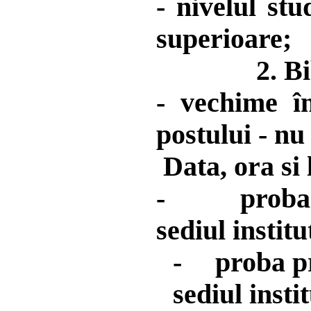
- nivelul st
superioare;
2. B
- vechime în
postului - nu 
Data, ora si
-
proba
sediul institu
-
proba pr
sediul instit